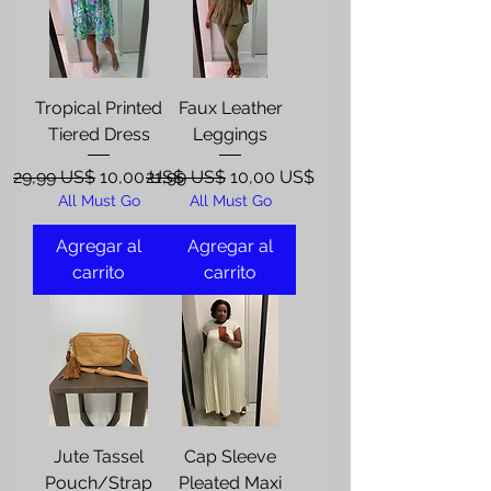
Tropical Printed
Faux Leather
Tiered Dress
Leggings
Precio
Precio de oferta
Precio
Precio de oferta
29,99 US$
10,00 US$
21,99 US$
10,00 US$
All Must Go
All Must Go
Agregar al
Agregar al
carrito
carrito
Jute Tassel
Cap Sleeve
Pouch/Strap
Pleated Maxi