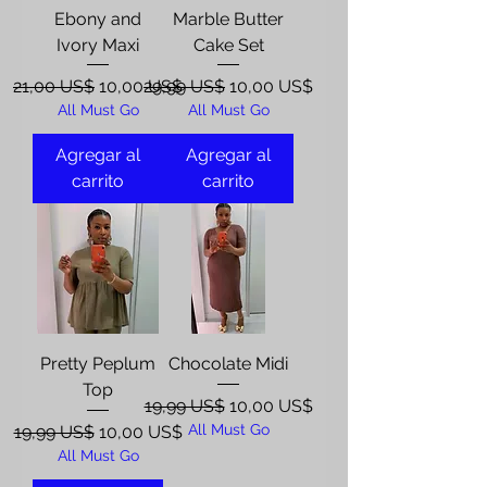
Ebony and
Marble Butter
Ivory Maxi
Cake Set
Precio
Precio de oferta
Precio
Precio de oferta
21,00 US$
10,00 US$
29,99 US$
10,00 US$
All Must Go
All Must Go
Agregar al
Agregar al
carrito
carrito
Pretty Peplum
Chocolate Midi
Top
Precio
Precio de oferta
19,99 US$
10,00 US$
Precio
Precio de oferta
All Must Go
19,99 US$
10,00 US$
All Must Go