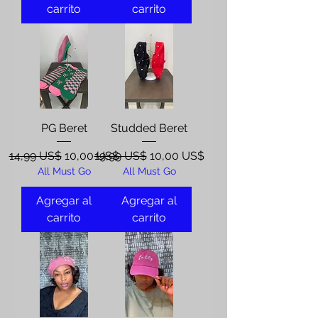
carrito
carrito
PG Beret
Studded Beret
Precio
Precio de oferta
Precio
Precio de oferta
14,99 US$
10,00 US$
19,99 US$
10,00 US$
All Must Go
All Must Go
Agregar al
Agregar al
carrito
carrito