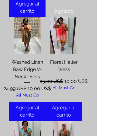
Agregar al
carrito
Agotado
Washed Linen
Floral Halter
Raw Edge V-
Dress
Neck Dress
Precio
Precio de oferta
25,00 US$
10,00 US$
Precio
Precio de oferta
All Must Go
24,99 US$
10,00 US$
All Must Go
Agregar al
Agregar al
carrito
carrito