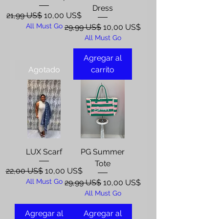
Dress
Precio
Precio de oferta
21,99 US$
10,00 US$
All Must Go
Precio
Precio de oferta
29,99 US$
10,00 US$
All Must Go
Agregar al
Agotado
carrito
LUX Scarf
PG Summer
Tote
Precio
Precio de oferta
22,00 US$
10,00 US$
All Must Go
Precio
Precio de oferta
29,99 US$
10,00 US$
All Must Go
Agregar al
Agregar al