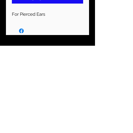
For Pierced Ears
MANTENTE CONECTADO
Suscríbase ahora
Moda asequible y elegante