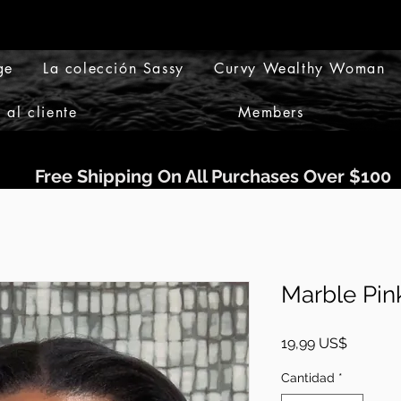
ge
La colección Sassy
Curvy Wealthy Woman
 al cliente
Members
Free Shipping On All Purchases Over $100
Marble Pin
Precio
19,99 US$
Cantidad
*