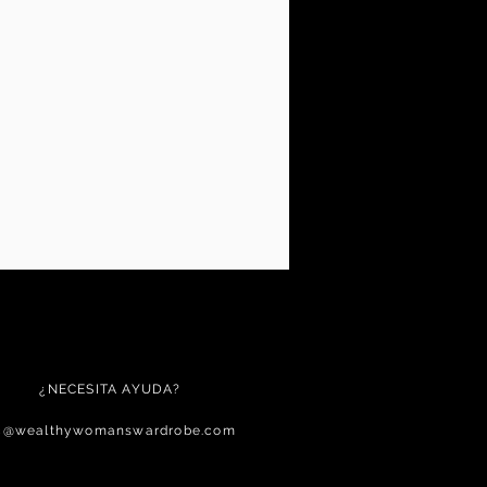
¿NECESITA AYUDA?
c@wealthywomanswardrobe.com